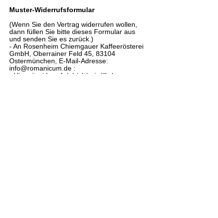
Muster-Widerrufsformular
(Wenn Sie den Vertrag widerrufen wollen,
dann füllen Sie bitte dieses Formular aus
und senden Sie es zurück.)
- An Rosenheim Chiemgauer Kaffeerösterei
GmbH, Oberrainer Feld 45, 83104
Ostermünchen, E-Mail-Adresse:
info@romanicum.de :
- Hiermit widerrufe(n) ich/ wir (*) den von
mir/ uns (*) abgeschlossenen Vertrag über
den Kauf der folgenden Waren (*)/
die Erbringung der folgenden Dienstleistung
(*)
- Bestellt am (*)/ erhalten am (*)
- Name des/ der Verbraucher(s)
- Anschrift des/ der Verbraucher(s)
- Unterschrift des/ der Verbraucher(s) (nur
bei Mitteilung auf Papier)
- Datum
(*) Unzutreffendes streichen.
Muster-Widerrufsformular
Unser Muster-Widerrufsformular im PDF-
Format:
DOWNLOAD
Um die zum Download angebotenen PDF-